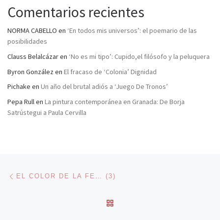
Comentarios recientes
NORMA CABELLO
en
‘En todos mis universos’: el poemario de las
posibilidades
Clauss Belalcázar
en
‘No es mi tipo’: Cupido,el filósofo y la peluquera
Byron González
en
El fracaso de ‘Colonia’ Dignidad
Pichake
en
Un año del brutal adiós a ‘Juego De Tronos’
Pepa Rull
en
La pintura contemporánea en Granada: De Borja
Satrústegui a Paula Cervilla
Navegación de entradas
Entrada anterior
EL COLOR DE LA FE… (3)
VOLVER A LA LISTA DE 