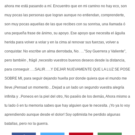
ahora me está pasando a mí. Encuentro que en mi camino no hay eco, son
muy pocas las personas que logran aunque no entiendan, comprenderte,
son muy pocas aquellas de las que recibes con su sonrisa, una llamada ó
una pequeña frase de ánimo, su apoyo. Ese apoyo que necesita el águila
herida para volver a volar y en la cima al renovar sus fuerzas, volver a
conquistar. No escribe un alma derrotada, No. …”Soy Guerrera y Valiente”,
pero también , frágil ,necesito vuestros buenos deseos desde la distancia,
para conseguir…..SALIR…..Y DEJAR NUEVAMENTE QUE LA LUZ SE POSE
SOBRE MI, para seguir dejando huella por donde quiera que el mundo me
lleve.¡Pensad un momento…Dejad a un lado un segundo vuestra alegría
infinita y ..Poneos en la piel del otro, No paséis de los demás, Ahora mismo a
tu lado ó en tu memoria sabes que hay alguien que te necesita. ¡Yo ya lo voy
aprendiendo aunque desde el dolor! Soy optimista he perdido algunas
batallas, pero no la guerra.