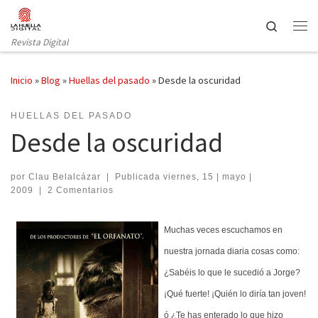
Saltar al contenido
Search
Revista Digital
Inicio
»
Blog
»
Huellas del pasado
»
Desde la oscuridad
HUELLAS DEL PASADO
Desde la oscuridad
por
Clau Belalcázar
|
Publicada
viernes, 15 | mayo |
2009
|
2 Comentarios
Muchas veces escuchamos en
nuestra jornada diaria cosas como:
¿Sabéis lo que le sucedió a Jorge?
¡Qué fuerte! ¡Quién lo diría tan joven!
ó ¿Te has enterado lo que hizo