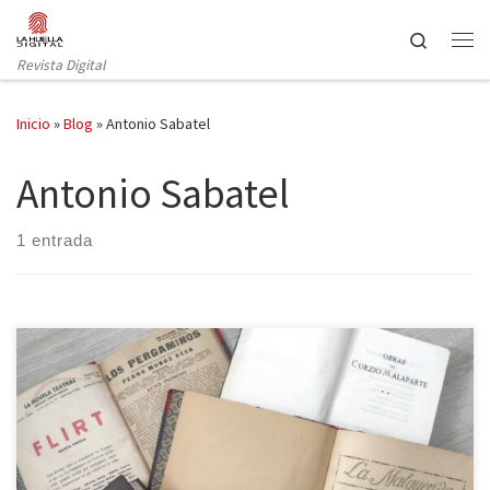
Saltar al contenido
Search
Revista Digital
Inicio
»
Blog
»
Antonio Sabatel
Antonio Sabatel
1 entrada
Periodistas literatos de principios del siglo XX