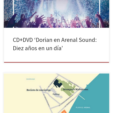
tema escogido es EL TEMBLOR, una de las canciones más queridas
por […]
CD+DVD ‘Dorian en Arenal Sound:
Diez años en un día’
El ‘Arenal Sound’ cambia de localización en su próxima edición. Así
lo confirmó la organización hace tan solo unos días mediante sus
diferentes redes sociales.“No tenemos otra alternativa si
queremos continuar en Burriana”. La organización se ha visto
obligada a tomar esta drástica decisión debido a la sentencia