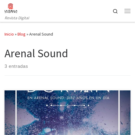
Saltar al contenido
Search
Revista Digital
Inicio
»
Blog
»
Arenal Sound
Arenal Sound
3 entradas
DORIAN estrenan nuevo vídeo de lo que es su nuevo disco en
directo, el doble CD + DVD titulado Dorian en Arenal Sound: Diez
años en un día, que vio la luz el próximo viernes 1 de julio. El