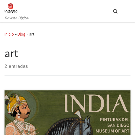
Saltar al contenido
Search
Revista Digital
Inicio
»
Blog
»
art
art
2 entradas
Reseña de la exposición de arte hindú del Museo de San Diego en
el CentroCentro de Madrid