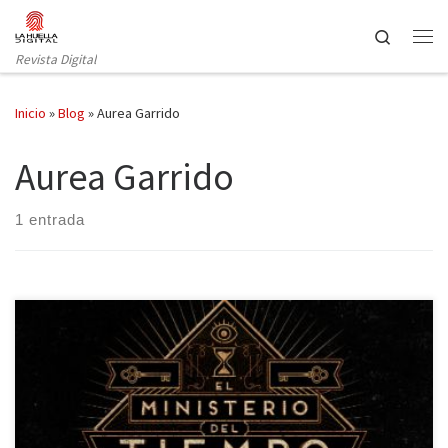
Saltar al contenido
Search
Revista Digital
Inicio
»
Blog
»
Aurea Garrido
Aurea Garrido
1 entrada
Acercándose a su recta final, la novedosa serie de TVE El Ministerio
del Tiempo ha conquistado las redes y la crítica en nuestro país.
Con cinco episodios se ha convertido en serie de culto y ya ha