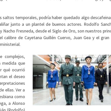
os saltos temporales, podría haber quedado algo descafeina
liñar junto a un plantel de buenos actores. Rodolfo Sanch
; y Nacho Fresneda, desde el Siglo de Oro, son nuestros prin
el calibre de Cayetana Guillén Cuervo, Juan Gea y el gran
inisterial.
e complejos,
 a medida que
r qué ocurrió
entan el deseo
erpretaciones
e ellas. Ver a
 lesbiana como
ega, a Alonso
lián (Rodolfo)