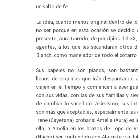
un salto de fe.
La idea, cuanto menos original dentro de l
no ser porque en esta ocasión se decidió a
presente; Aura Garrido, de principios del XX
agentes, a los que les secundarán otros d
Blanch, como manejador de todo el cotarro m
Sus papeles no son planos, son bastant
llenos de esquinas que irán despuntando
viajen en el tiempo y comiencen a averigua
con sus vidas, con las de sus familias y si
de cambiar lo sucedido. Asimismo, sus int
son más que aceptables, especialmente las d
Irene (Cayetana) probar si Amelia (Aura) es
ella, a Amelia en los brazos de Lope de V
(Nacho) ser confundido con Alatriste y a Ju