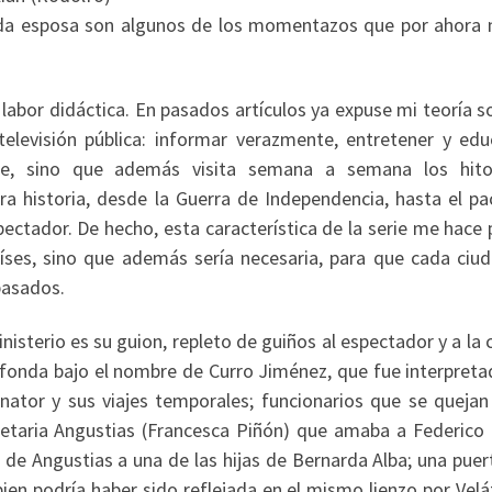
ecida esposa son algunos de los momentazos que por ahora 
labor didáctica. En pasados artículos ya expuse mi teoría s
televisión pública: informar verazmente, entretener y ed
e, sino que además visita semana a semana los hito
 historia, desde la Guerra de Independencia, hasta el pa
pectador. De hecho, esta característica de la serie me hace
aíses, sino que además sería necesaria, para que cada ciu
 pasados.
nisterio es su guion, repleto de guiños al espectador y a la 
fonda bajo el nombre de Curro Jiménez, que fue interpreta
nator y sus viajes temporales; funcionarios que se quejan
cretaria Angustias (Francesca Piñón) que amaba a Federico 
 de Angustias a una de las hijas de Bernarda Alba; una pue
ien podría haber sido reflejada en el mismo lienzo por Vel