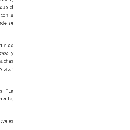
que el
 con la
nde se
tir de
empo
y
uchas
isitar
.
s: “La
mente,
tve.es