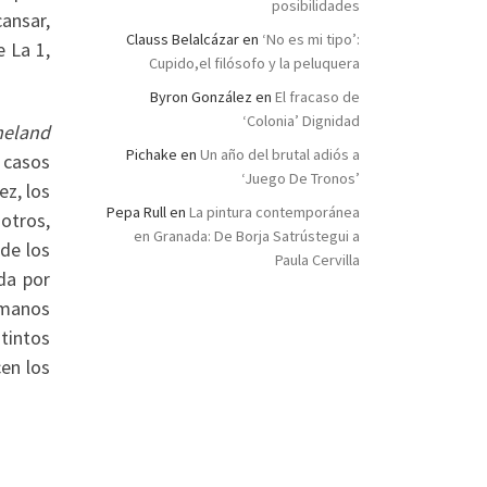
posibilidades
cansar,
Clauss Belalcázar
en
‘No es mi tipo’:
 La 1,
Cupido,el filósofo y la peluquera
Byron González
en
El fracaso de
‘Colonia’ Dignidad
eland
Pichake
en
Un año del brutal adiós a
 casos
‘Juego De Tronos’
ez, los
Pepa Rull
en
La pintura contemporánea
otros,
en Granada: De Borja Satrústegui a
de los
Paula Cervilla
da por
 manos
tintos
en los