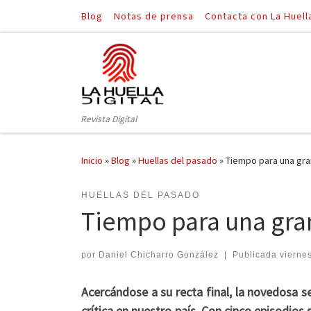
Blog
Notas de prensa
Contacta con La Huell
Saltar al contenido
Revista Digital
Inicio
»
Blog
»
Huellas del pasado
»
Tiempo para una gra
HUELLAS DEL PASADO
Tiempo para una gran
por
Daniel Chicharro González
|
Publicada
viernes
Acercándose a su recta final, la novedosa 
crítica en nuestro país. Con cinco episodios