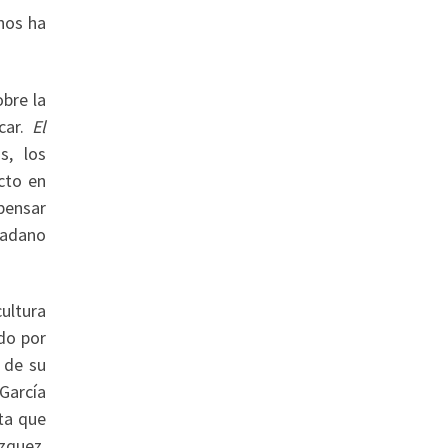
nos ha
obre la
ucar.
El
s, los
cto en
 pensar
dadano
cultura
do por
 de su
García
rta que
ázquez,