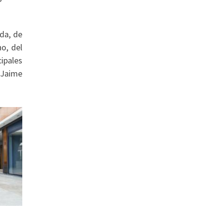
da, de
o, del
cipales
 Jaime