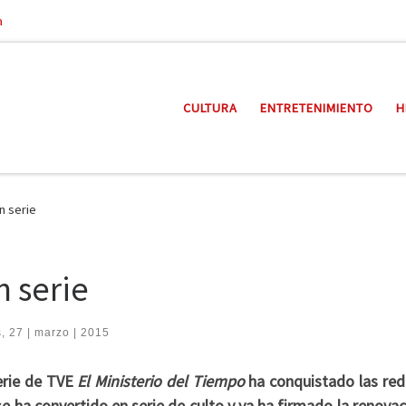
a
CULTURA
ENTRETENIMIENTO
H
n serie
 serie
, 27 | marzo | 2015
serie de TVE
El Ministerio del Tiempo
ha conquistado las rede
 se ha convertido en serie de culto y ya ha firmado la renova