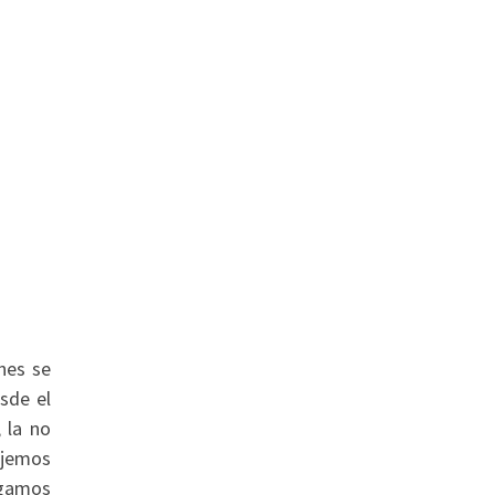
nes se
sde el
 la no
ejemos
agamos