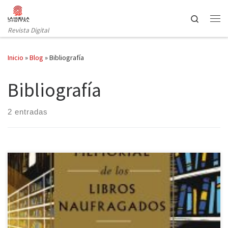
Saltar al contenido
Search
Revista Digital
Inicio
»
Blog
»
Bibliografía
Bibliografía
2 entradas
Una gran sala con libros en hileras de estanterías a los lados es la
sugerente cubierta de la obra de Edward Wilson-Lee, Memorial
de los libros naufragados: Hernando Colón y la búsqueda de una