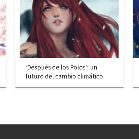
Después de los polos es la última novela de Blanca
Mira, publicado por Apache Libros. En un mundo
contaminado, donde los recursos se agotan, se
producen situaciones extremas de sequías, tierras
sobreexplotadas, combustibles limitados apunto de
agotarse, islas de plásticos y un largo etcétera de
problemas que nos incumben a […]
‘Después de los Polos’: un
futuro del cambio climático