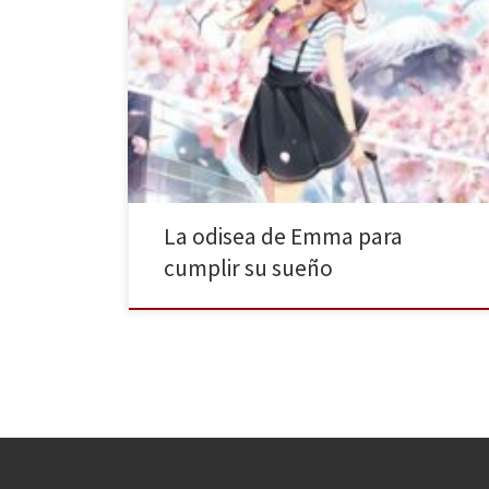
Planeta Cómic publica Japón: De estudiante a
mangaka de Blanca Mira. Este sello de manga publica
la primera novela ligera de su catálogo Planeta Manga.
Por si no conocéis esta categoría se trata de género
literario típico japonés que se caracteriza por poseer
una gramática sencilla, ilustraciones y una estética
manga. […]
La odisea de Emma para
cumplir su sueño