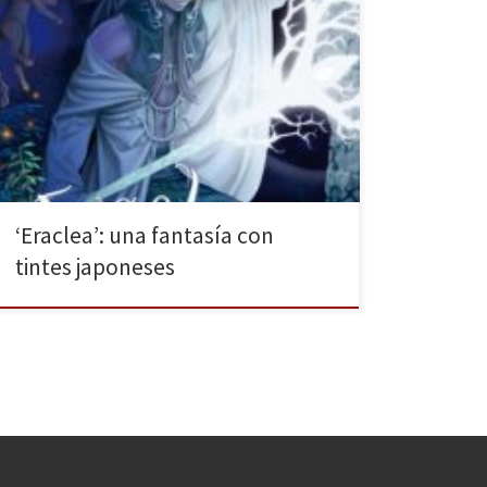
Eraclea, la leyenda de la Semilla Dorada de Blanca
Mira es uno de los últimos títulos que ha publicado
Nowevolution. Una novela de fantasía que se
desarrollada en un mundo devastado por el acto
egoísta de un único individuo. La vida tal y como la se
conoce tiene los días […]
‘Eraclea’: una fantasía con
tintes japoneses