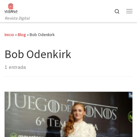
Saltar al contenido
Search
Revista Digital
Inicio
»
Blog
»
Bob Odenkirk
Bob Odenkirk
1 entrada
Todo seriéfilo que se precie siempre ha tenido el sueño de
conocer a los personajes de sus series favoritas, o incluso de
poder participar en dicha serie. Algunos hemos tocado ese sueño