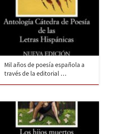
En 1973 se publicó el primer título de la colección
«Letras Hispánicas» de la editorial Cátedra. Sus
característicos volúmenes negros, con los que han
estudiado ya varias generaciones, están presentes en
todas las bibliotecas escolares y universitarias. La gran
cantidad de títulos publicados, casi ochocientos, ha
conformado, como dice la […]
Mil años de poesía española a
través de la editorial …
Ana María Matute trama en Los hijos muertos,
publicada en Cátedra, la que probablemente sea su
obra más compleja y monumental. A través de sus dos
protagonistas, Daniel Corvo y Miguel Fernández, y de