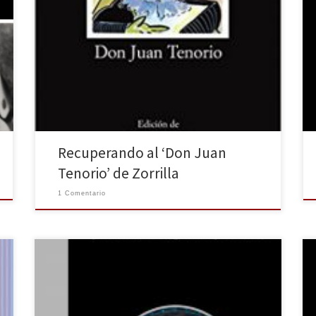
En un ambiente de misterio lleno de elementos
fantasmagóricos y macabros, José Zorrilla, el famoso
escritor romántico, presenta la magnífica historia de
Don Juan Tenorio. Don Juan Tenorio es la mejor
creación teatral romántica del s. XIX, cuyo argumento
se basa en las fechorías y seducciones de este mítico
personaje. […]
Recuperando al ‘Don Juan
Tenorio’ de Zorrilla
1 Comentario
El pasado 30 de septiembre se estrenó la película
Elle, dirigida por Paul Verhoeven con Isabelle Huppert
como protagonista. Se trata de un thriller psicológico