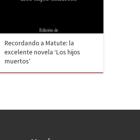
los entresijos de sus familias somos testigos de la
posguerra española: el alzamiento del bando
nacional […]
Recordando a Matute: la
excelente novela ‘Los hijos
muertos’