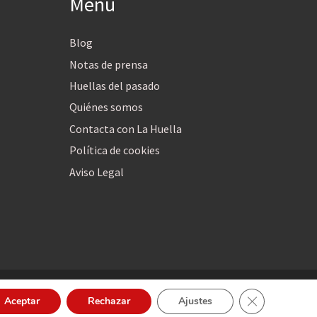
Menú
Blog
Notas de prensa
Huellas del pasado
Quiénes somos
Contacta con La Huella
Política de cookies
Aviso Legal
Cerrar el bann
Aceptar
Rechazar
Ajustes