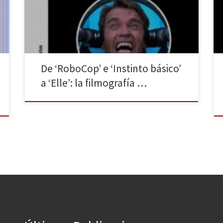
que es, hasta el momento, la última película de un
director con una larga trayectoria desde que, hace 45
años, rodara Delicias holandesas (1971). Éxitos […]
De ‘RoboCop’ e ‘Instinto básico’
a ‘Elle’: la filmografía …