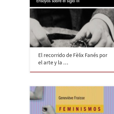
El siglo XXI se está convirtiendo en el momento
histórico de la cultura audiovisual por antonomasia. Se
nos bombardea constantemente con elementos
ópticos, convirtiéndonos en “adictos” a la imagen (ya
sea estática o en movimiento) y en fieles
consumidores de ella. No obstante, no se ha
inventado todo en los […]
El recorrido de Fèlix Fanés por
el arte y la …
Cátedra edita Los excesos del género. Concepto,
imagen, desnudez, la tercera obra de Geneviève
Fraisse en la colección Feminismos, donde ya se