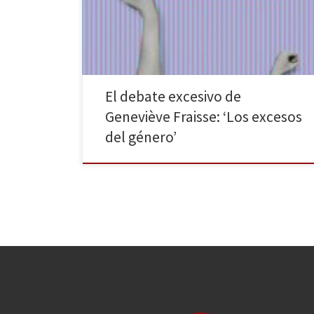
habían publicado dos títulos de la autora: Los Dos
gobiernos: la familia y la ciudad y Musa de la razón.
Tras décadas trabajando en el campo de los […]
El debate excesivo de
Geneviève Fraisse: ‘Los excesos
del género’