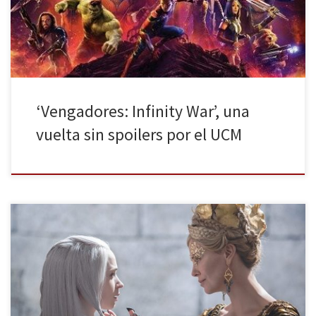
película más ambiciosa del Universo Cinematográfico Marvel (UCM
a partir de ahora) dicho por los directores Anthony […]
‘Vengadores: Infinity War’, una
vuelta sin spoilers por el UCM
Vendida como una precuela que media hora después se
convierte en secuela, Las crónicas de Blancanieves: El cazador y la
reina del hielo es la continuación de Blancanieves y la leyenda del
cazador (2012). Volvemos a ver en pantalla a Chris Hemsworth (En