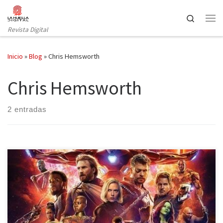
Saltar al contenido
Search
Revista Digital
Inicio
»
Blog
»
Chris Hemsworth
Chris Hemsworth
2 entradas
Llegó el día que millones de personas estaban esperando, el 27
de abril se estrenó a nivel mundial Vengadores: Infinity War, la
última superproducción de Marvel hasta la fecha. No solo es la