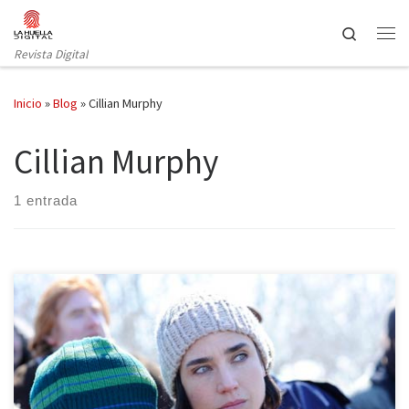
Saltar al contenido
Search
Revista Digital
Inicio
»
Blog
»
Cillian Murphy
Cillian Murphy
1 entrada
No llores, vuela está narrada en dos tiempos, se miran
mutuamente el uno con el otro. Fue un momento crucial el que
partió en dos mitades irreconciliables la vida. Un tiempo tiende a