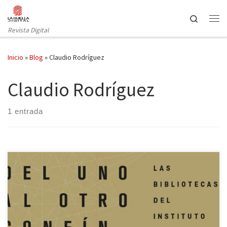
Saltar al contenido
Search
Revista Digital
Inicio
»
Blog
»
Claudio Rodríguez
Claudio Rodríguez
1 entrada
Reseña de la exposición de literatura española en el Instituto
Cervantes de Madrid