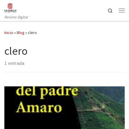
Saltar al contenido
Search
Revista Digital
Inicio
»
Blog
»
clero
clero
1 entrada
Corre el año 1875. Queirós publica la presente obra por capítulos
editados dentro de la publicación portuguesa Revista Universal.
Un año más tarde se termina editando finalmente como libro. El