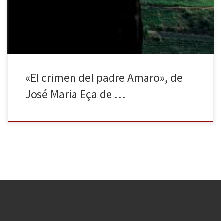
crimen del padre Amaro es una novela naturalista; su estilo
proceloso viene influenciado por Zola y Flaubert. Su autor es […]
«El crimen del padre Amaro», de
José Maria Eça de …