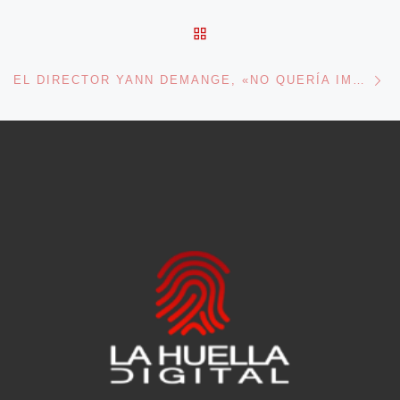
VOLVER A LA LISTA DE 
En
EL DIRECTOR YANN DEMANGE, «NO QUERÍA IMPONER ALGO AL ESTILO AMERICANO SINO HACER ALGO DISTINTO»