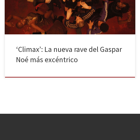
por la famosa violación que sufre el personaje de Monica Bellucci,
[…]
‘Climax’: La nueva rave del Gaspar
Noé más excéntrico