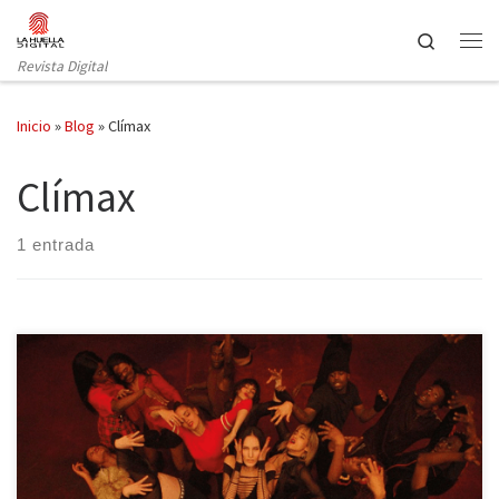
Saltar al contenido
Search
Revista Digital
Inicio
»
Blog
»
Clímax
Clímax
1 entrada
El pasado 11 de Octubre el director argentino más controvertido
de nuestros tiempos, Gaspar Noé, estrenó su última película en
España: Clímax. El director cuenta con un gran recorrido por el
mundo de los excesos con películas como Irreversible conocida