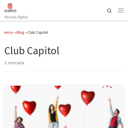
Saltar al contenido
Search
Revista Digital
Inicio
»
Blog
»
Club Capitol
Club Capitol
1 entrada
Tras el éxito de público y crítica en Madrid, donde hizo temporada
en Nave 73, el Teatro Lara y el Teatro Nuevo Apolo, Amores
minúsculos viaja a la Sala Rubianes del Club Capitol de Barcelona