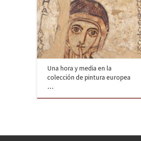
La ciudad de Varsovia ofrece un testimonio
impactante de los sucesos ocurridos a lo largo de la
historia del siglo XX: un muro construido por los nazis
que rompe el trazado de sus calles y patios
comunales para separar los judíos, una guerra mundial
que la arrasó por completo, un […]
Una hora y media en la
colección de pintura europea
…