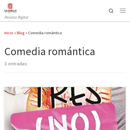
Saltar al contenido
Search
Revista Digital
Inicio
»
Blog
»
Comedia romántica
Comedia romántica
3 entradas
Tres (no) son multitud es el título del spin-off de Cómo (no)
enamorarse de Myriam M. Lejardi publicado por Elastic Books. No
encajar en la amatonorma, monógama o alosexualidad hace
plantearse las relaciones afectivo-sexuales de un modo diferente.