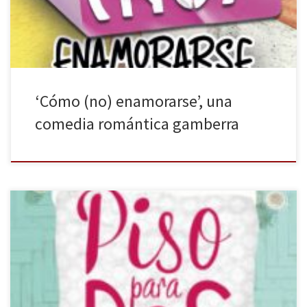
el mundo experimenta la atracción romántica. Existen diversas […]
‘Cómo (no) enamorarse’, una
comedia romántica gamberra
Suma de letras publica Piso para dos de Beth O’Leary, una
comedia romántica que sigue las líneas más clásicas de este
subgénero. Un obra muy divertida, con toques emotivos y unos
personajes muy reales. Muchos de nosotros nos hemos visto en la
coyuntura de compartir piso, situación propensa a darnos […]