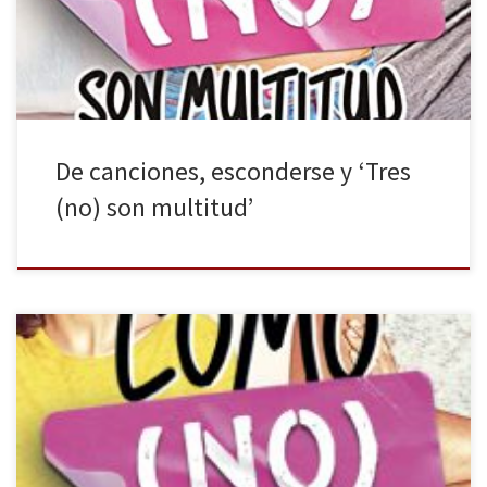
Esto es así porque, por regla general, no se da demasiada
visibilización […]
De canciones, esconderse y ‘Tres
(no) son multitud’
La Galera publica Cómo (no) enamorarse, una comedia romántica
de Myriam M. Lejardi. Enamorarse como acto universal puede ser
uno de los mayores tópicos falsos del mundo. No es que esté
matando el romanticismo del mundo, solo apuntar a que no todo