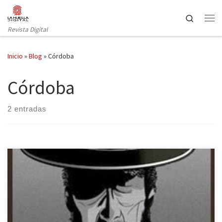
Saltar al contenido
Search
Revista Digital
Inicio
»
Blog
»
Córdoba
Córdoba
2 entradas
José Domínguez Muñoz, más conocido como «El Cabrero»,
siempre me pareció un personaje de un spaghetti-western de
Sergio Leone. Ataviado de negro riguroso, con el pañuelo al
pescuezo, el sombrero de cowboy y las botas camperas llenas de