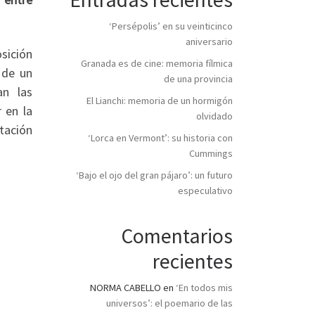
‘Persépolis’ en su veinticinco
aniversario
sición
Granada es de cine: memoria fílmica
 de un
de una provincia
an las
El Lianchi: memoria de un hormigón
r en la
olvidado
tación
‘Lorca en Vermont’: su historia con
Cummings
‘Bajo el ojo del gran pájaro’: un futuro
especulativo
Comentarios
recientes
NORMA CABELLO
en
‘En todos mis
universos’: el poemario de las