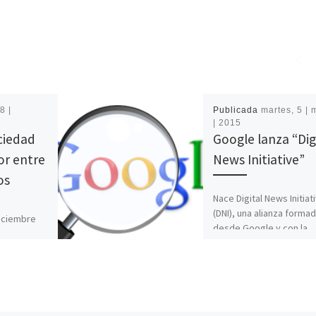
8 |
Publicada
martes, 5 |
| 2015
ciedad
Google lanza “Dig
or entre
News Initiative”
os
Nace Digital News Initiat
(DNI), una alianza forma
Diciembre
desde Google y con la
stros cines
colaboración de editore
e Liv
noticias de toda Europa.
a Julia, una
[…]
]