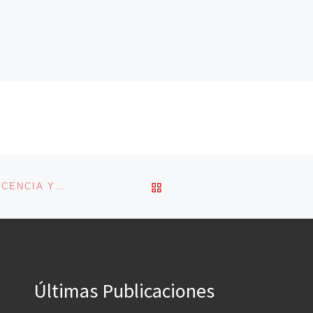
VOLVER A LA LISTA DE 
SENTENCIAS MEDIÁTICAS: LA PRESUNCIÓN DE INOCENCIA Y SUS REPERCUSIONES
Últimas Publicaciones