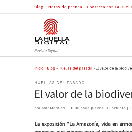
Blog
Notas de prensa
Contacta con La Huell
Saltar al contenido
Revista Digital
Inicio
»
Blog
»
Huellas del pasado
»
El valor de la biodiv
HUELLAS DEL PASADO
El valor de la biodiv
por
Mar Morales
|
Publicada
jueves, 9 | octubre | 
La exposición “La Amazonía, vida en armoní
amenaza que supone para el medioambiente