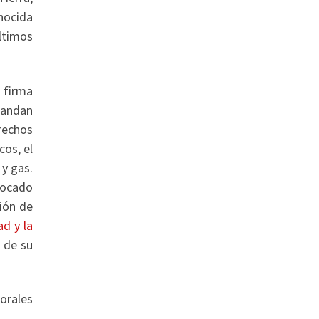
nocida
ltimos
a firma
mandan
rechos
cos, el
 y gas.
vocado
ción de
ad y la
 de su
orales