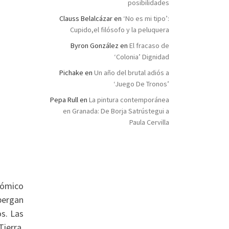
posibilidades
Clauss Belalcázar
en
‘No es mi tipo’:
Cupido,el filósofo y la peluquera
Byron González
en
El fracaso de
‘Colonia’ Dignidad
Pichake
en
Un año del brutal adiós a
‘Juego De Tronos’
Pepa Rull
en
La pintura contemporánea
en Granada: De Borja Satrústegui a
Paula Cervilla
nómico
bergan
os. Las
ierra,