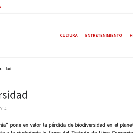
a
CULTURA
ENTRETENIMIENTO
H
ersidad
ersidad
2014
a” pone en valor la pérdida de biodiversidad en el planet
 y la ciudadanía la firma del Tratado de Libre Comercio