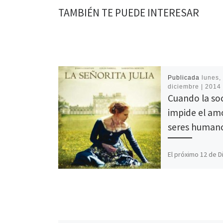
TAMBIÉN TE PUEDE INTERESAR
Publicada
lunes, 
diciembre | 2014
Cuando la so
impide el am
seres human
El próximo 12 de 
se estrena en nue
la última película d
Ullmann, La Señorit
adaptación de […