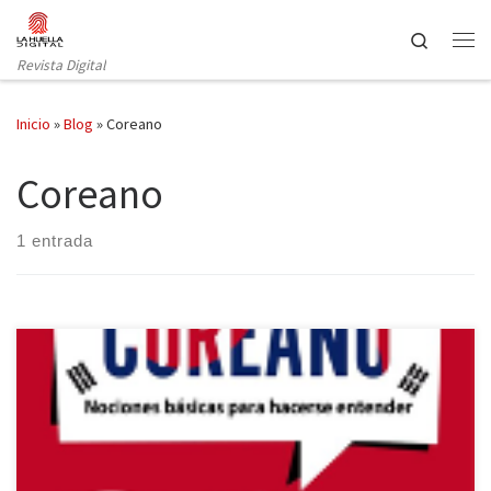
Saltar al contenido
Search
Revista Digital
Inicio
»
Blog
»
Coreano
Coreano
1 entrada
Despegamos es un método para aprender coreano publicado por
Larousse.