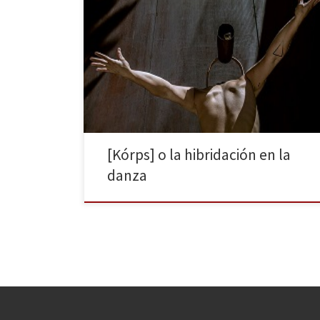
El Cruïlla XXS arranca este mes de julio con las nuevas
líneas de programación dentro del festival que
incluyen también las artes escénicas. El primero de los
espectáculos de esta sección ha sido el de la
compañía Miquel Barcelona, [Kórps], una pieza de
danza contemporánea que hibrida distintos
lenguajes, en […]
[Kórps] o la hibridación en la
danza