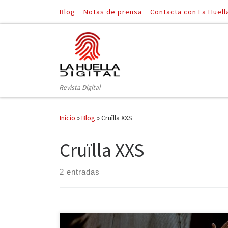
Blog
Notas de prensa
Contacta con La Huell
Saltar al contenido
Revista Digital
Inicio
»
Blog
»
Cruïlla XXS
Cruïlla XXS
2 entradas