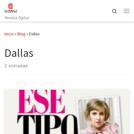
Saltar al contenido
Search
Revista Digital
Inicio
»
Blog
»
Dallas
Dallas
2 entradas
Espasa publica en nuestro país el libro sobre la creadora de la
serie Girls, Lena Dunham, en el que nos descubre sus anécdotas
más divertidas y repasa singulares momentos de su vida. Lena