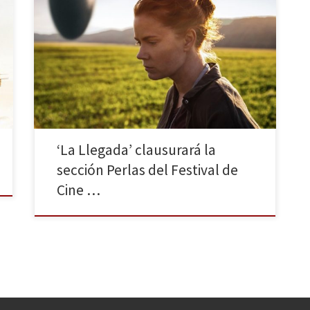
Tenemos el placer de anunciar la participación de “LA
LLEGADA” en la próxima edición del Festival de Cine
de San Sebastián dentro de la Sección Perlas. El
nuevo trabajo del aclamado director Denis Villeneuve
(Sicario, Prisioneros), que no formará parte de la
competición por el Premio del Público, se proyectará
[…]
‘La Llegada’ clausurará la
sección Perlas del Festival de
Cine …