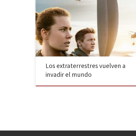
¿Y si los extraterrestres invadiesen la tierra? ¿Y si
acabasen con la humanidad? ¿De verdad seríamos
capaces de contraatacar en caso de guerra? Pero… ¿Y
si solo quisiesen comunicarse con nosotros? Esta
semana se estrena en la gran pantalla La llegada, un
thriller de ciencia ficción donde la guerra
interplanetaria […]
Los extraterrestres vuelven a
invadir el mundo