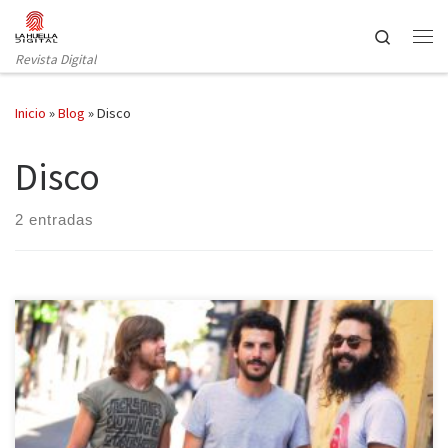
Saltar al contenido
Search
Revista Digital
Inicio
»
Blog
»
Disco
Disco
2 entradas
Beris, Jaime y Mon, los tres integrantes del grupo madrileño 84 se
reúnen con nosotros en un castizo bar de Malasaña para hablar de
“Varcelona”, el tercer disco de su carrera. Entre cervezas y