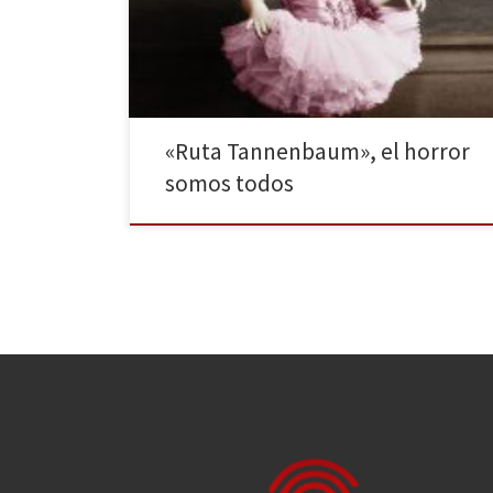
manera realista el período más oscuro de la historia.
Esta es una novela y un autor de esos que te alegras
infinitamente de haber […]
«Ruta Tannenbaum», el horror
somos todos