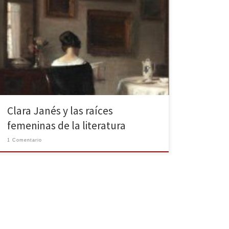
En Guardar la casa y cerrar la boca, editado por
Siruela, la poetisa Clara Janés nos guía en un recorrido
histórico en busca de las mejores voces femeninas de
todas las culturas, de todos los tiempos. Este 8 de
marzo es la ocasión perfecta para cavar hasta dejar al
descubierto […]
Clara Janés y las raíces
femeninas de la literatura
1 Comentario