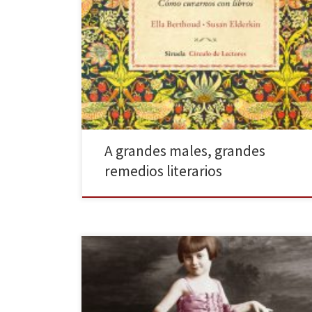
Lectores y lectoras, bibliófilos y bibliófilas y demás
especímenes habitantes de librerías y bibliotecas,
¿cuántas veces os han tomado por locos cuando
habéis dicho que lo único que necesitáis para curaros
es un libro? Y da igual que estemos estresados, que
tengamos mal de amores o que nos hayamos roto […]
A grandes males, grandes
remedios literarios
Estamos ante una novela extraordinaria, cruda y
contundente, en la que su autor, Miljenko Jergovic, no
deja títere con cabeza en su afán por contar de