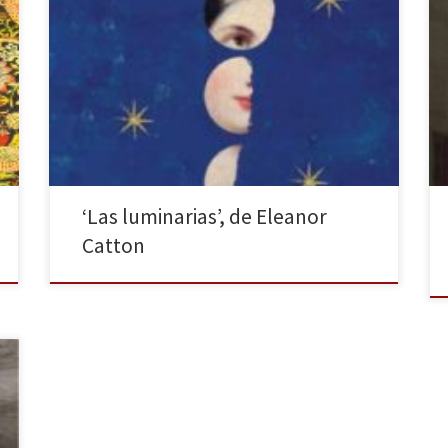
Siruela publica la novela ganadora del Premio Booker
en 2013, ubicada en el contexto de la Fiebre del Oro
que asoló la isla de Nueva Zelanda en torno a la
década de 1860. Las luminarias, editada
por Siruela, es una novela monumental: tanto por su
extensión como por su calidad. Durante
aproximadamente […]
‘Las luminarias’, de Eleanor
Catton