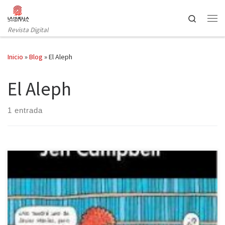
Saltar al contenido
Search
Revista Digital
Inicio
»
Blog
»
El Aleph
El Aleph
1 entrada
Malpaso recupera el libro de Jen Campbell, lanzado en 2012, que
cosechó en su momento las mejores críticas en Reino Unido.
Cualquier profesión es susceptible de convertirse en un infinito
bucle de anécdotas que, por surrealistas, incómodas o