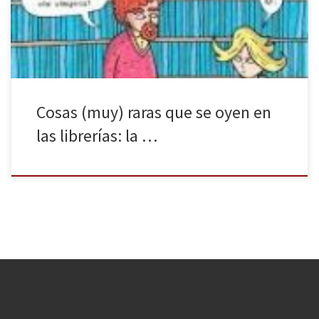
inverosímiles, dejan en quien las escucha -o lee, como es nuestro
caso- […]
Cosas (muy) raras que se oyen en
las librerías: la …