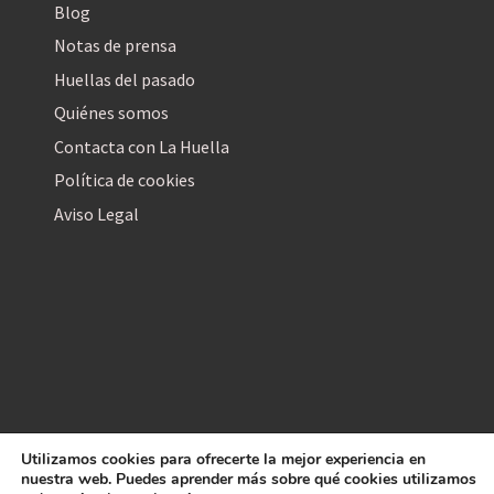
Blog
Notas de prensa
Huellas del pasado
Quiénes somos
Contacta con La Huella
Política de cookies
Aviso Legal
Utilizamos cookies para ofrecerte la mejor experiencia en
La Huella Digital
nuestra web. Puedes aprender más sobre qué cookies utilizamos
© 2026
– Todos los derechos reservados