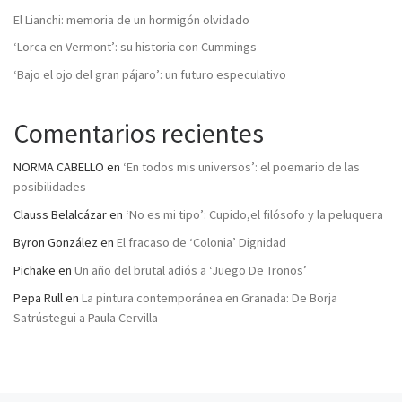
El Lianchi: memoria de un hormigón olvidado
‘Lorca en Vermont’: su historia con Cummings
‘Bajo el ojo del gran pájaro’: un futuro especulativo
Comentarios recientes
NORMA CABELLO
en
‘En todos mis universos’: el poemario de las
posibilidades
Clauss Belalcázar
en
‘No es mi tipo’: Cupido,el filósofo y la peluquera
Byron González
en
El fracaso de ‘Colonia’ Dignidad
Pichake
en
Un año del brutal adiós a ‘Juego De Tronos’
Pepa Rull
en
La pintura contemporánea en Granada: De Borja
Satrústegui a Paula Cervilla