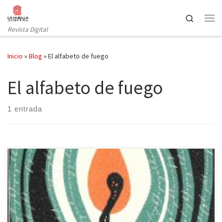
Saltar al contenido
Search
Revista Digital
Inicio
»
Blog
»
El alfabeto de fuego
El alfabeto de fuego
1 entrada
El alfabeto de fuego posee uno de los comienzos más efectivos e
intrigantes que he leído en los últimos tiempos, y esto es debido
únicamente a una premisa inicial: ¿Qué ocurriría si el lenguaje se