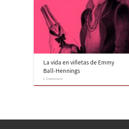
El Paseo rescata de la historia a Emmy Ball-Hennings,
una de las artistas, inspiradoras e impulsoras de la
cultura de vanguardia más importantes, con la
publicación de la novela gráfica: El Ángel Dadá.
Venturas y desventuras de Emmy Ball-Hennings
creadora del Cabaret Voltaire de Fernando González
Viñas y José Lázaro. Una […]
La vida en viñetas de Emmy
Ball-Hennings
1 Comentario