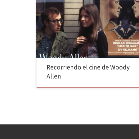
Este es un libro de cine. Del cine que le gusta a Woody
Allen. Y de cómo ese cine ha influido tanto en su vida
como en su obra. Así de clara es la sinopsis de una de
las últimas novedades que nos trae Diábolo Ediciones,
esta vez dedicado a […]
Recorriendo el cine de Woody
Allen