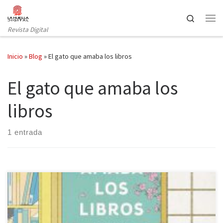
Saltar al contenido
Search
Revista Digital
Inicio
»
Blog
»
El gato que amaba los libros
El gato que amaba los
libros
1 entrada
Grijalbo publica El gato que amaba los libros de Sosuke
Natsukawa. Los libros son unos objetos llenos de historias, de