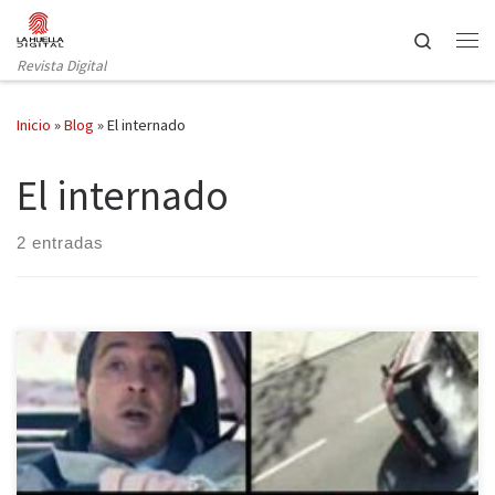
Saltar al contenido
Search
Revista Digital
Inicio
»
Blog
»
El internado
El internado
2 entradas
Esta semana en La Huella Digital os traemos, huelleros, un ranking
con aquellas muertes que más impactaron, sorprendieron y/o
conmocionaron a los telespectadores. Unas muertes que
acabaron con personajes muy queridos e importantes en las series