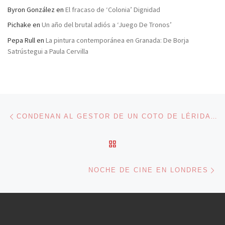
Byron González
en
El fracaso de ‘Colonia’ Dignidad
Pichake
en
Un año del brutal adiós a ‘Juego De Tronos’
Pepa Rull
en
La pintura contemporánea en Granada: De Borja
Satrústegui a Paula Cervilla
Navegación de entradas
Entrada anterior
CONDENAN AL GESTOR DE UN COTO DE LÉRIDA POR USAR VENENO
VOLVER A LA LISTA DE 
En
NOCHE DE CINE EN LONDRES