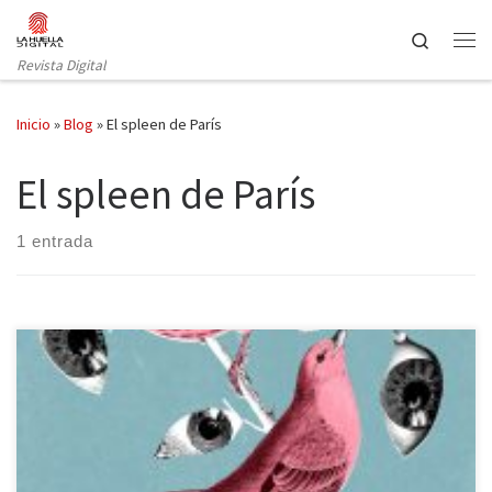
Saltar al contenido
Search
Revista Digital
Inicio
»
Blog
»
El spleen de París
El spleen de París
1 entrada
Penguin clásicos publica tres de las obras más emblemáticas del
poeta maldito por excelencia, Charles Baudelaire, en un único
tomo: Las flores del mal. El spleen de París. Los paraísos artificiales.