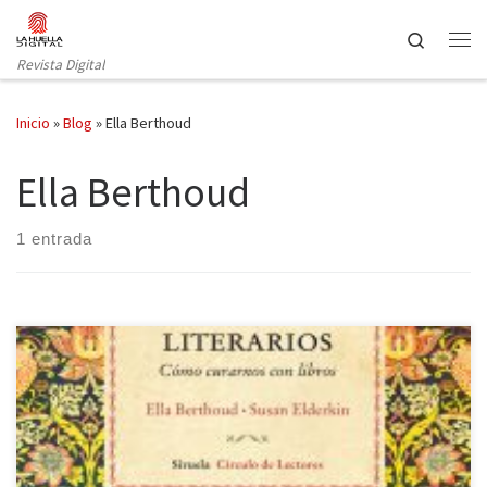
Saltar al contenido
Search
Revista Digital
Inicio
»
Blog
»
Ella Berthoud
Ella Berthoud
1 entrada
Lectores y lectoras, bibliófilos y bibliófilas y demás especímenes
habitantes de librerías y bibliotecas, ¿cuántas veces os han
tomado por locos cuando habéis dicho que lo único que
necesitáis para curaros es un libro? Y da igual que estemos