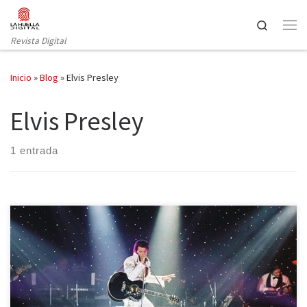
Saltar al contenido
Search
Revista Digital
Inicio
»
Blog
»
Elvis Presley
Elvis Presley
1 entrada
Elvis murió cuando yo no había cumplido tres años. Mi familia me
recuerda bailando frenéticamente frente al televisor durante la
emisión de alguna de sus películas. El viernes pasado me