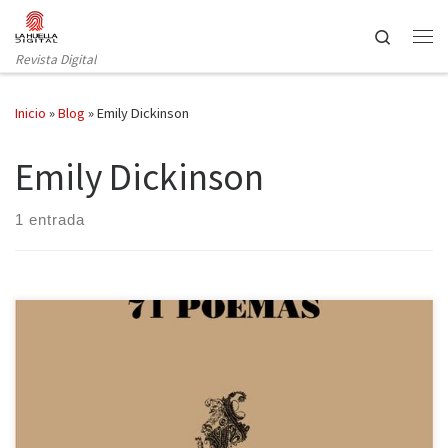
Saltar al contenido
Search
Revista Digital
Inicio
»
Blog
»
Emily Dickinson
Emily Dickinson
1 entrada
Veinte años después de la primera edición de 71 poemas (2003),
se publica esta edición revisada (Lumen, 2024) de la poesía de
Emily Dickinson (1830-1886) con la selección representativa de
algo más de setenta poemas. Nicole d’Amonville Alegría los ha