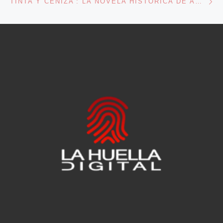
‘TINTA Y CENIZA’: LA NOVELA HISTÓRICA DE ANDREA TOMÉ