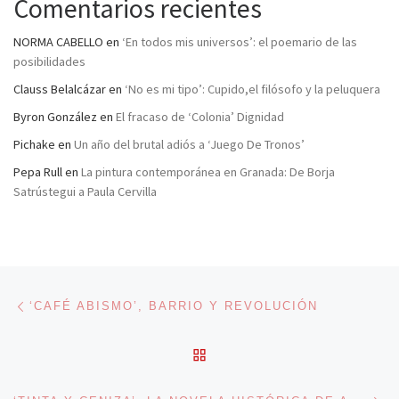
Comentarios recientes
NORMA CABELLO
en
‘En todos mis universos’: el poemario de las
posibilidades
Clauss Belalcázar
en
‘No es mi tipo’: Cupido,el filósofo y la peluquera
Byron González
en
El fracaso de ‘Colonia’ Dignidad
Pichake
en
Un año del brutal adiós a ‘Juego De Tronos’
Pepa Rull
en
La pintura contemporánea en Granada: De Borja
Satrústegui a Paula Cervilla
Navegación de entradas
Entrada anterior
‘CAFÉ ABISMO’, BARRIO Y REVOLUCIÓN
VOLVER A LA LISTA DE 
En