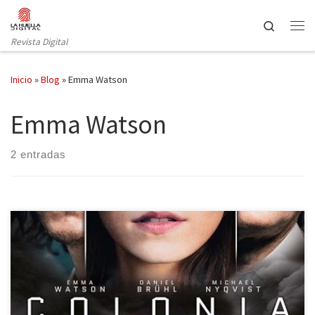
Saltar al contenido
Search
Revista Digital
Inicio
»
Blog
»
Emma Watson
Emma Watson
2 entradas
Chile, 11 de septiembre de 1973. Durante el Golpe de Estado del
general Pinochet, Daniel, un fotógrafo alemán simpatizante del
gobierno de Salvador Allende, y su novia Lena, azafata de vuelo,
son secuestrados por los defensores del régimen. La policía