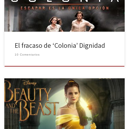
secreta detendrá a Daniel por ser reconocido como el creador
[…]
El fracaso de ‘Colonia’ Dignidad
10 Comentarios
Como ya adelantamos en La Huella Digital, Disney prepara un
remake en acción real del mítico clásico que proporcionó tan
buenas cifras a la factoría de Mickey Mouse. La nueva versión de La
Bella y la Bestia verá la luz en marzo de 2017. Tras el buen
resultado obtenido por El Libro […]