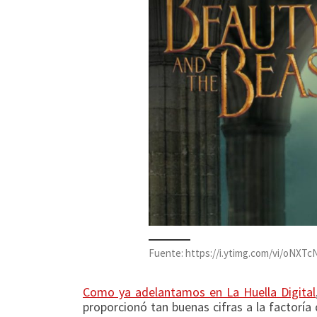
Fuente: https://i.ytimg.com/vi/oNXT
Como ya adelantamos en La Huella Digital
proporcionó tan buenas cifras a la factorí