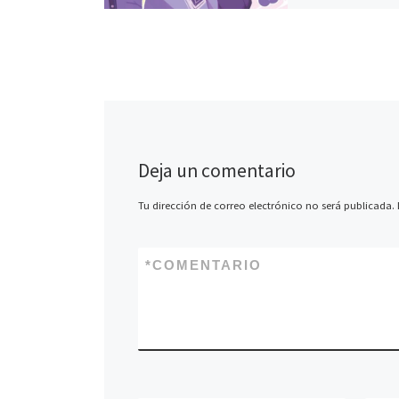
segundo volumen
Boyfriends de Ref
literatura, en cual
sus géneros y for
siempre ha servid
Deja un comentario
Tu dirección de correo electrónico no será publicada.
*
COMENTARIO