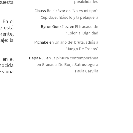
puesta
posibilidades
Clauss Belalcázar
en
‘No es mi tipo’:
Cupido,el filósofo y la peluquera
 En el
Byron González
en
El fracaso de
e está
rente,
‘Colonia’ Dignidad
je: la
Pichake
en
Un año del brutal adiós a
‘Juego De Tronos’
Pepa Rull
en
La pintura contemporánea
 en el
en Granada: De Borja Satrústegui a
nocida
¿Es una
Paula Cervilla