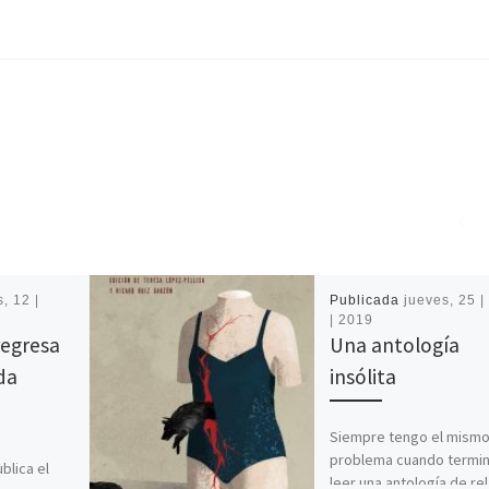
, 12 |
Publicada
jueves, 25 | 
| 2019
regresa
Una antología
da
insólita
Siempre tengo el mism
problema cuando termi
lica el
leer una antología de re