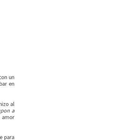
 con un
bar en
izo al
upon a
e amor
le para