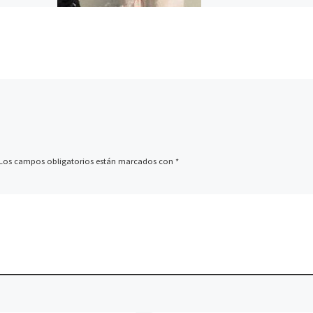
 de
quiero hablar de todos 
rainbow. La
cada uno de ellos, […]
quiera de
matos,
o […]
Los campos obligatorios están marcados con
*