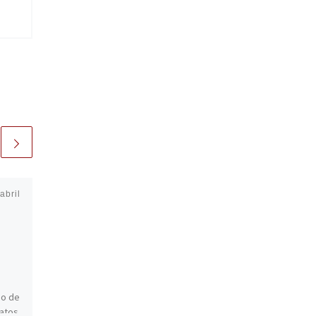
abril
Publicada
sábado, 21 |
octubre | 2017
Obsesionados en el
nuevo Pelis y Tuits
con ‘Toc Toc’
o
no de
Esta semana ha tenido lugar
latos,