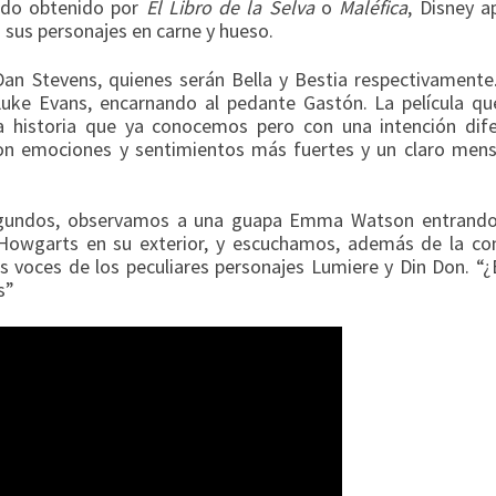
tado obtenido por
El Libro de la Selva
o
Maléfica
, Disney a
 sus personajes en carne y hueso.
n Stevens, quienes serán Bella y Bestia respectivamente.
Luke Evans, encarnando al pedante Gastón.
La película qu
ma historia que ya conocemos pero con una intención dife
on emociones y sentimientos más fuertes y un claro mensa
 segundos, observamos a una guapa Emma Watson entrando
 Howgarts en su exterior, y escuchamos, además de la co
as voces de los peculiares personajes Lumiere y Din Don. “
s”