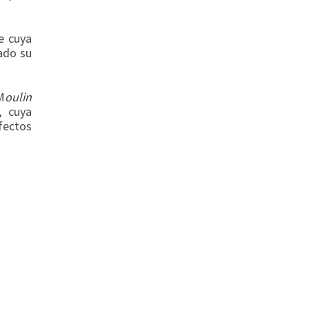
e cuya
ado su
M
oulin
, cuya
fectos