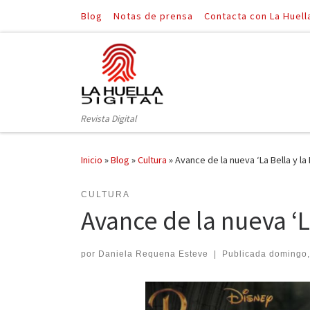
Blog
Notas de prensa
Contacta con La Huell
Saltar al contenido
Revista Digital
Inicio
»
Blog
»
Cultura
»
Avance de la nueva ‘La Bella y la 
CULTURA
Avance de la nueva ‘La
por
Daniela Requena Esteve
|
Publicada
domingo,