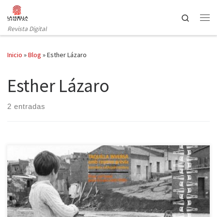
Saltar al contenido
Search
Revista Digital
Inicio
»
Blog
»
Esther Lázaro
Esther Lázaro
2 entradas
El próximo viernes 19 de marzo se estrena Les traces del silenci,
de Esther Lázaro, en la Sala Sandaru. La obra toma como punto
de partida una investigación real llevada a cabo por la dramaturga