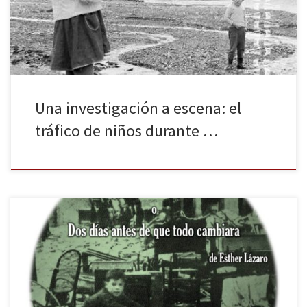
e investigadora en diferentes archivos del territorio para rastrear
unas singulares peticiones de adopción en […]
Una investigación a escena: el
tráfico de niños durante …
El próximo jueves 28 a las 19h Therkas Teatre presenta en
el Auditori Calàbria 66, en Barcelona, La espera o Dos días antes
de que todo cambiara, de Esther Lázaro, que irá seguida de un
coloquio con la intérprete y autora (también colaboradora
habitual de esta revista), moderado por la historiadora Mar