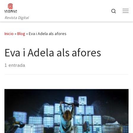
Saltar al contenido
Search
Revista Digital
Inicio
»
Blog
»
Eva i Adela als afores
Eva i Adela als afores
1 entrada
Dentro del ciclo “La revolución de los géneros”, la Sala Beckett
presenta su producción, Eva i Adela als afores, dirigida por el
director de la sala, Toni Casares. El texto, con autoría de la