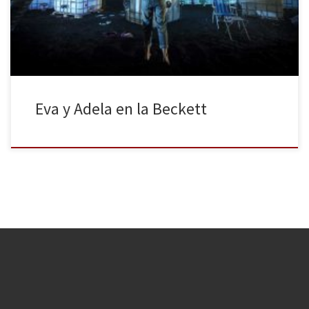
dramaturga Mercè Sarrias, plantea un tiempo distópico, donde el
agua escasea, y en el que dos […]
Eva y Adela en la Beckett