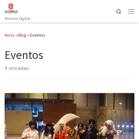
Saltar al contenido
Search
Revista Digital
Inicio
»
Blog
»
Eventos
Eventos
4 entradas
Uno de los eventos más importantes del mundo otaku, Japan
Weekend, abrió sus puertas una vez más durante los días 30 de
septiembre y 1 de octubre en el recinto ferial Ifema de Madrid. La