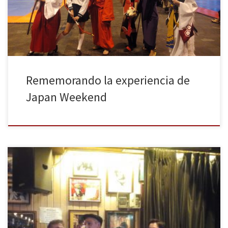
asistencia fue tan masiva que incluso se llegó a batir el récord de
visitantes el […]
Rememorando la experiencia de
Japan Weekend
Continuamos con la entrevista realizada a Pablo Berger y José
Mota sobre la película Abracadabra en el XV encuentro del Pelis y
Tuits (podéis leer la primera parte aquí), película que ya podéis
ver en los cines desde el 4 de agosto. “Pablo, quería preguntarte
sobre las posibles influencias cinematográficas que tiene la