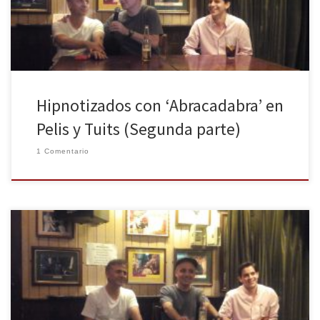
película. ¿Hay algún director, o el universo de […]
Hipnotizados con ‘Abracadabra’ en
Pelis y Tuits (Segunda parte)
1 Comentario
La pasada semana tuvo lugar en The Irish Rover de Madrid el XV
encuentro de Pelis y Tuits, al cual acudieron el director de cine
Pablo Berger y el actor y cómico José Mota, para presentar su
última película, Abracadabra, que se estrenará en los cines el