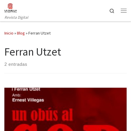
Saltar al contenido
Search
Revista Digital
Inicio
»
Blog
»
Ferran Utzet
Ferran Utzet
2 entradas
Desde 2012, año en que Oriol Broggi estrenó Incendis, cada vez
que La Perla 29 monta un Mouawad la acogida suele ser
entusiasta, tanto por parte del público como de la crítica. Este