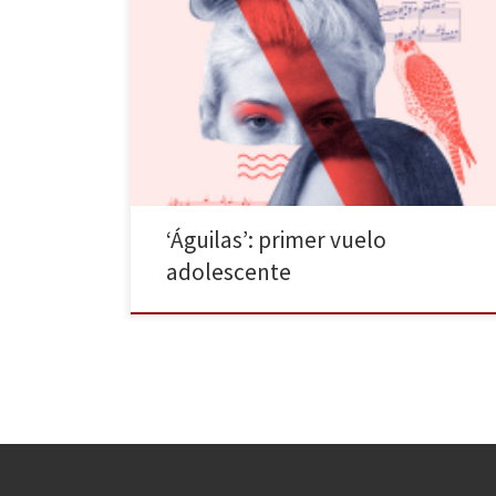
«Cuando la Reina de las Nieves secuestró a Key, él
quiso decir una plegaria, pero solo le vinieron a la
cabeza tablas de multiplicar. Si uno ya no siente, se
pone a echar cuentas». Son los años ochenta. Una
joven francesa de quince años decide huir del
internado junto […]
‘Águilas’: primer vuelo
adolescente