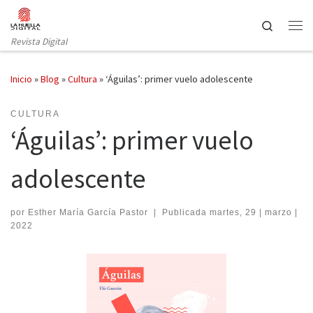
Saltar al contenido
Search
Revista Digital
Inicio
»
Blog
»
Cultura
»
‘Águilas’: primer vuelo adolescente
CULTURA
‘Águilas’: primer vuelo
adolescente
por
Esther María García Pastor
|
Publicada
martes, 29 | marzo |
2022