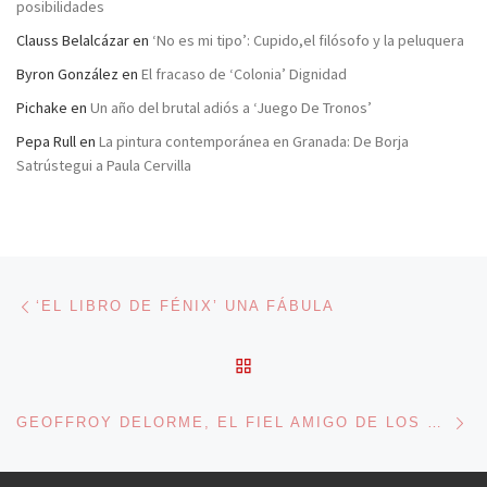
posibilidades
Clauss Belalcázar
en
‘No es mi tipo’: Cupido,el filósofo y la peluquera
Byron González
en
El fracaso de ‘Colonia’ Dignidad
Pichake
en
Un año del brutal adiós a ‘Juego De Tronos’
Pepa Rull
en
La pintura contemporánea en Granada: De Borja
Satrústegui a Paula Cervilla
Navegación de entradas
Entrada anterior
‘EL LIBRO DE FÉNIX’ UNA FÁBULA
VOLVER A LA LISTA DE 
En
GEOFFROY DELORME, EL FIEL AMIGO DE LOS CORZOS