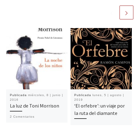
Publicada
miércoles, 8 | junio |
Publicada
lunes, 5 | agosto |
2016
2019
La luz de Toni Morrison
‘El orfebre’: un viaje por
la ruta del diamante
2 Comentarios