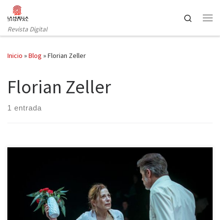
Saltar al contenido
Search
Revista Digital
Inicio
»
Blog
»
Florian Zeller
Florian Zeller
1 entrada
Florian Zeller, el dramaturgo francés del momento, de quien ya
vimos en Barcelona a principios de temporada El padre,
protagonizada por Hector Alterio, estrena ahora en La Villarroel La