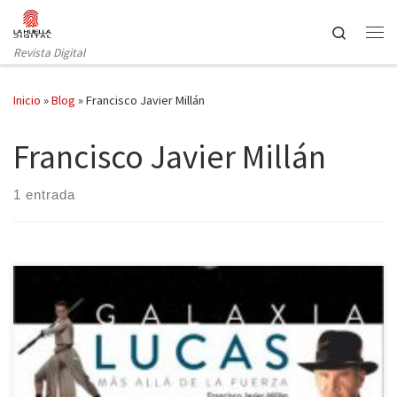
Saltar al contenido
Search
Revista Digital
Inicio
»
Blog
»
Francisco Javier Millán
Francisco Javier Millán
1 entrada
Al hablar de Lucasfilms automáticamente se nos viene a la mente
dos clásicas sagas, Star Wars e Indiana Jones. Pero la productora
creada por el cineasta George Lucas ha sido responsable de otros
grandes títulos cinematográficos que seguramente conozcas y